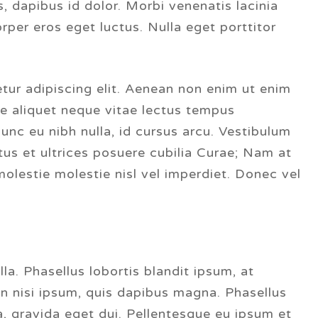
is, dapibus id dolor. Morbi venenatis lacinia
rper eros eget luctus. Nulla eget porttitor
tur adipiscing elit. Aenean non enim ut enim
que aliquet neque vitae lectus tempus
unc eu nibh nulla, id cursus arcu. Vestibulum
tus et ultrices posuere cubilia Curae; Nam at
 molestie molestie nisl vel imperdiet. Donec vel
lla. Phasellus lobortis blandit ipsum, at
 in nisi ipsum, quis dapibus magna. Phasellus
a, gravida eget dui. Pellentesque eu ipsum et