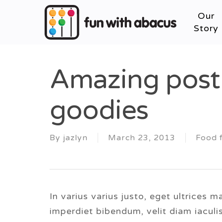
Skip
Our
to
Story
main
content
Amazing post 
Hit enter to search or ESC to close
goodies
By
jazlyn
March 23, 2013
Food 
In varius varius justo, eget ultrices 
imperdiet bibendum, velit diam iaculi